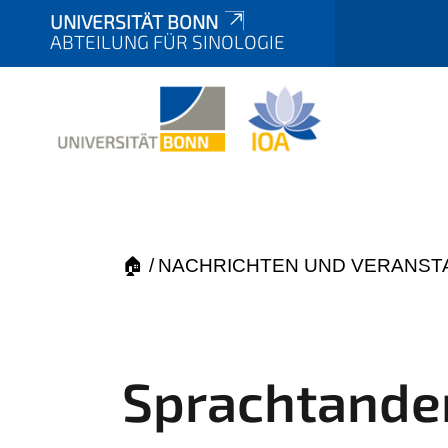
UNIVERSITÄT BONN
ABTEILUNG FÜR SINOLOGIE
Y
🏠
NACHRICHTEN UND VERANST
o
u
a
r
Sprachtande
e
h