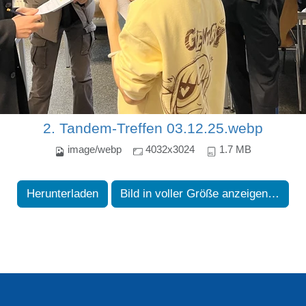
2. Tandem-Treffen 03.12.25.webp
image/webp
4032x3024
1.7 MB
Herunterladen
Bild in voller Größe anzeigen…