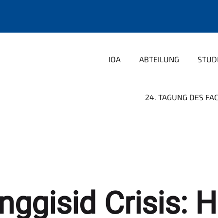
IOA
ABTEILUNG
STUD
24. TAGUNG DES FAC
nggisid Crisis: H