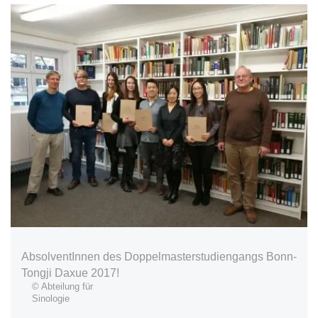
AbsolventInnen des Doppelmasterstudiengangs Bonn-
Tongji Daxue 2017!
© Abteilung für
Sinologie