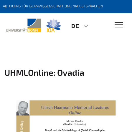
ABTEILUNG FÜR ISLAMWISSENSCHAFT UND NAHOSTSPRACHEN
DE
UHMLOnline: Ovadia