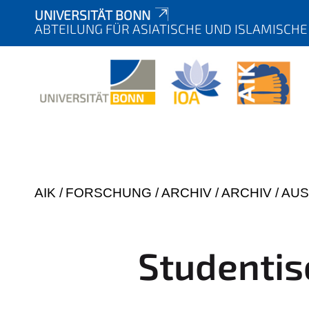
UNIVERSITÄT BONN
ABTEILUNG FÜR ASIATISCHE UND ISLAMISCH
Y
AIK
FORSCHUNG
ARCHIV
ARCHIV
AUS
o
u
a
Studentis
r
e
h