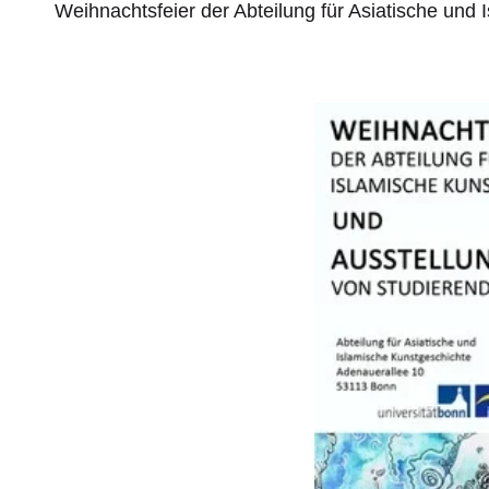
Weihnachtsfeier der Abteilung für Asiatische und 
e
r
e
: