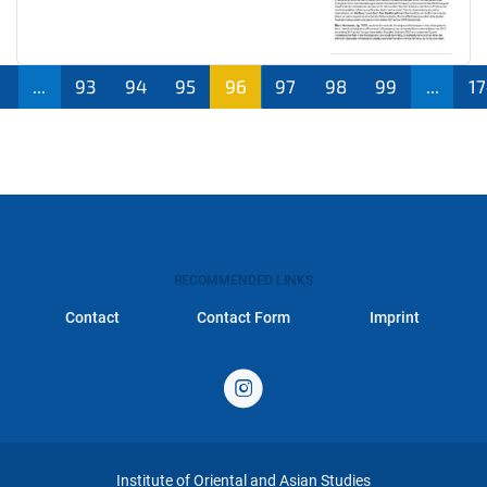
...
93
94
95
96
97
98
99
...
1
RECOMMENDED LINKS
Contact
Contact Form
Imprint
Institute of Oriental and Asian Studies