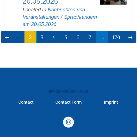
20.05.2026
Located in
Nachrichten und
Veranstaltungen
/
Sprachtandem
am 20.05.2026
1
2
3
4
5
6
7
...
174
RECOMMENDED LINKS
Contact
Contact Form
Imprint