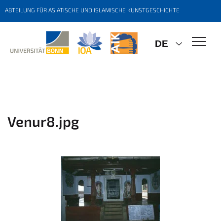
ABTEILUNG FÜR ASIATISCHE UND ISLAMISCHE KUNSTGESCHICHTE
DE
Venur8.jpg