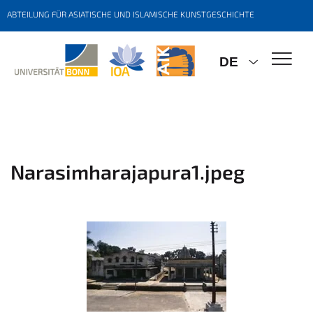
ABTEILUNG FÜR ASIATISCHE UND ISLAMISCHE KUNSTGESCHICHTE
DE
Narasimharajapura1.jpeg