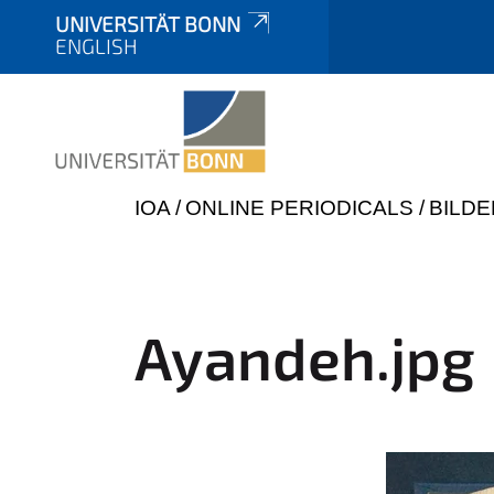
UNIVERSITÄT BONN
ENGLISH
Y
IOA
ONLINE PERIODICALS
BILDE
o
u
a
r
Ayandeh.jpg
e
h
e
r
e