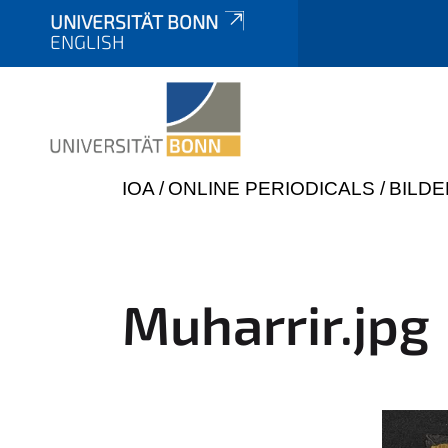
UNIVERSITÄT BONN
ENGLISH
Y
IOA
ONLINE PERIODICALS
BILDE
o
u
a
r
Muharrir.jpg
e
h
e
r
e