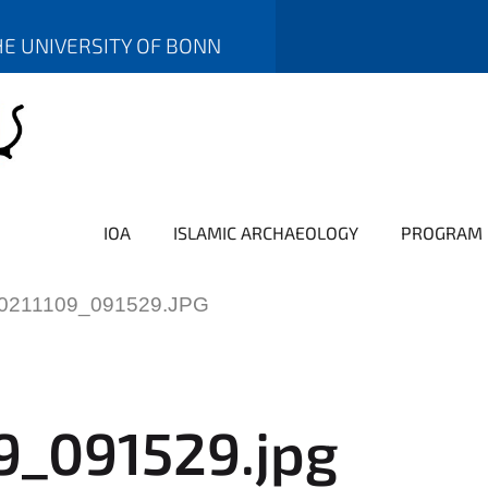
E UNIVERSITY OF BONN
IOA
ISLAMIC ARCHAEOLOGY
PROGRAM
0211109_091529.JPG
9_091529.jpg