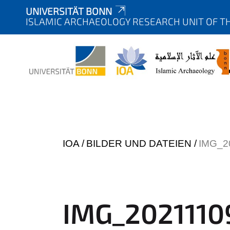
UNIVERSITÄT BONN
ISLAMIC ARCHAEOLOGY RESEARCH UNIT OF TH
Y
IOA
BILDER UND DATEIEN
IMG_2
o
u
a
r
IMG_2021110
e
h