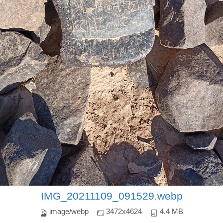
IMG_20211109_091529.webp
image/webp
3472x4624
4.4 MB