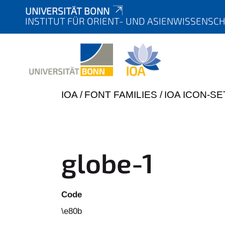
UNIVERSITÄT BONN
INSTITUT FÜR ORIENT- UND ASIENWISSENSC
Y
IOA
FONT FAMILIES
IOA ICON-SE
o
u
a
r
globe-1
e
h
e
Code
r
\e80b
e