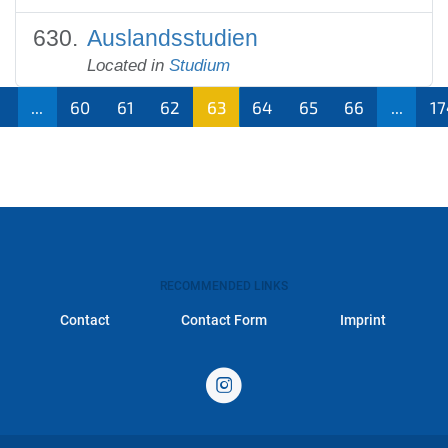
Auslandsstudien
Located in
Studium
...
60
61
62
63
64
65
66
...
17
RECOMMENDED LINKS
Contact
Contact Form
Imprint