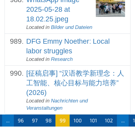
2025-05-28 at
18.02.25.jpeg
Located in
Bilder und Dateien
DFG Emmy Noether: Local
labor struggles
Located in
Research
[征稿启事] “汉语教学新理念：人
工智能、核心目标与能力培养”
(2026)
Located in
Nachrichten und
Veranstaltungen
...
96
97
98
99
100
101
102
...