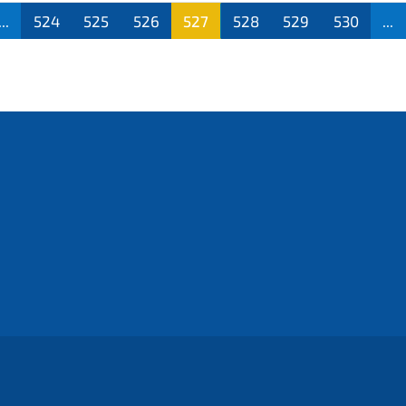
...
524
525
526
527
528
529
530
...
(aktu
ell)