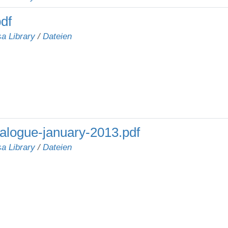
df
a Library
/
Dateien
talogue-january-2013.pdf
a Library
/
Dateien