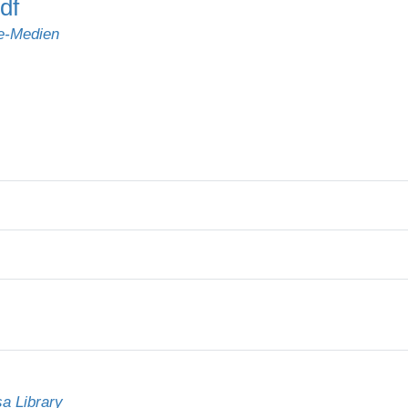
df
e-Medien
a Library