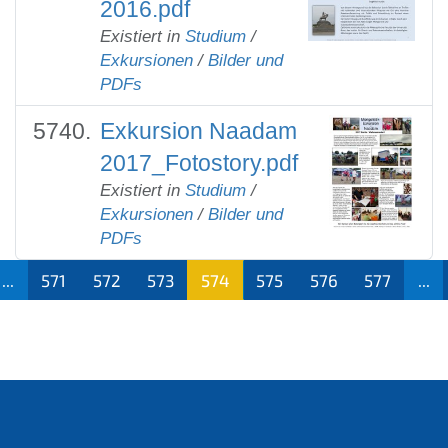
2016.pdf
Existiert in
Studium
/
Exkursionen
/
Bilder und
PDFs
Exkursion Naadam
2017_Fotostory.pdf
Existiert in
Studium
/
Exkursionen
/
Bilder und
PDFs
...
571
572
573
574
575
576
577
...
(aktu
ell)