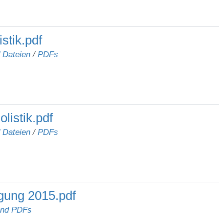
stik.pdf
d Dateien
/
PDFs
listik.pdf
d Dateien
/
PDFs
agung 2015.pdf
und PDFs