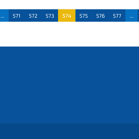
...
571
572
573
574
575
576
577
...
(aktu
ell)