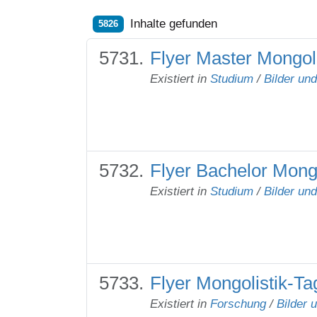
Inhalte gefunden
5826
Flyer Master Mongoli
Existiert in
Studium
/
Bilder un
Flyer Bachelor Mongo
Existiert in
Studium
/
Bilder un
Flyer Mongolistik-T
Existiert in
Forschung
/
Bilder 