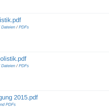
stik.pdf
d Dateien
/
PDFs
listik.pdf
d Dateien
/
PDFs
agung 2015.pdf
und PDFs