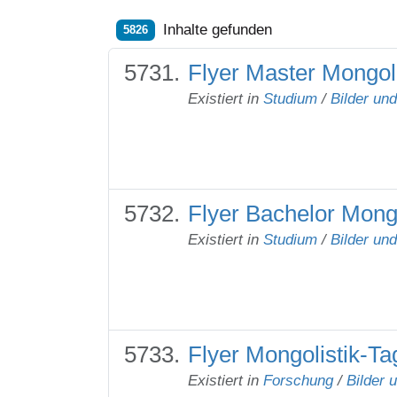
Inhalte gefunden
5826
Flyer Master Mongoli
Existiert in
Studium
/
Bilder un
Flyer Bachelor Mongo
Existiert in
Studium
/
Bilder un
Flyer Mongolistik-T
Existiert in
Forschung
/
Bilder 