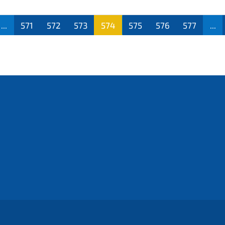
...
571
572
573
574
575
576
577
...
(aktu
ell)