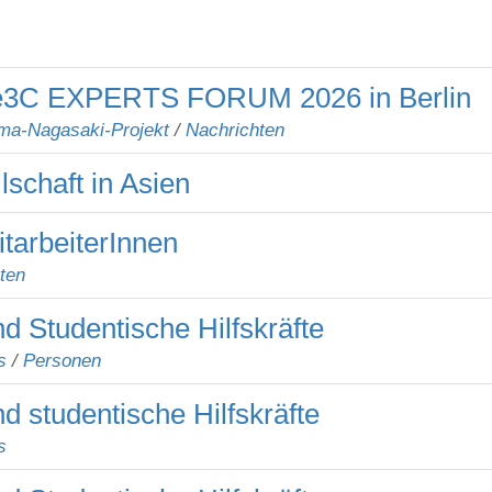
We3C EXPERTS FORUM 2026 in Berlin
ma-Nagasaki-Projekt
/
Nachrichten
lschaft in Asien
tarbeiterInnen
ten
d Studentische Hilfskräfte
s
/
Personen
d studentische Hilfskräfte
s