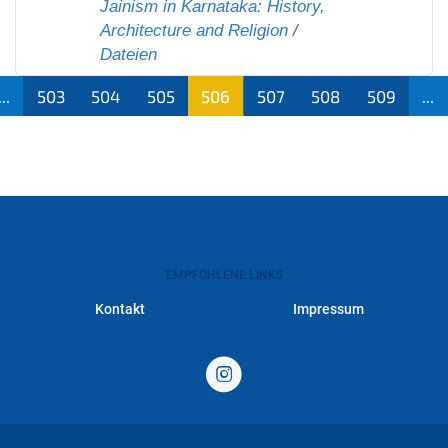
Jainism in Karnataka: History,
Architecture and Religion
/
Dateien
...
503
504
505
506
507
508
509
...
(aktu
ell)
EMPFOHLENE LINKS
Kontakt
Impressum