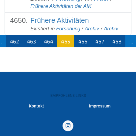
Frühere Aktivitäten der AIK
Frühere Aktivitäten
Existiert in
Forschung
/
Archiv
/
Archiv
..
462
463
464
465
466
467
468
...
(aktu
ell)
EMPFOHLENE LINKS
Kontakt
Impressum