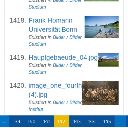
Existiert in
Bilder
/
Bilder
Studium
Frank Homann
Universität Bonn
Existiert in
Bilder
/
Bilder
Studium
Hauptgebaeude_04.jpg
Existiert in
Bilder
/
Bilder
Studium
image_one_fourth
(4).jpg
Existiert in
Bilder
/
Bilder
Institut
...
139
140
141
142
143
144
145
...