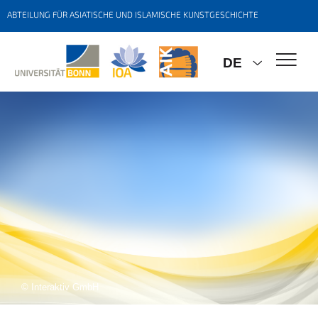
ABTEILUNG FÜR ASIATISCHE UND ISLAMISCHE KUNSTGESCHICHTE
DE
© Interaktiv GmbH